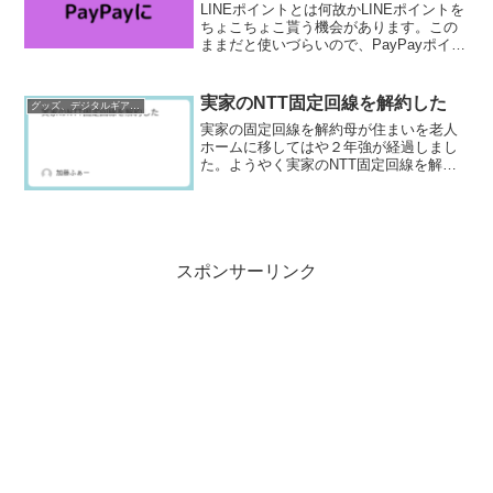
LINEポイントとは何故かLINEポイントを
ちょこちょこ貰う機会があります。この
ままだと使いづらいので、PayPayポイン
トに交換することにします。LINEポイン
トとはLINEが提供する各種アプリで使え
るポイントです。LINEでスタンプを購...
実家のNTT固定回線を解約した
グッズ、デジタルギア、サービス
実家の固定回線を解約母が住まいを老人
ホームに移してはや２年強が経過しまし
た。ようやく実家のNTT固定回線を解約
しました。誰も住んでいないのですから
さっさと解約すればよかったのですが、
なんとなく思い入れがあって放置してい
ました。無駄に基本料金...
スポンサーリンク