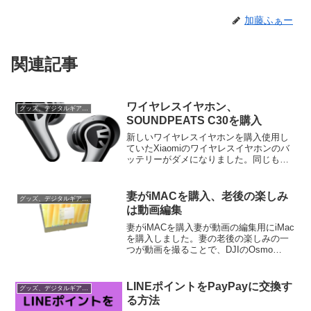
加藤ふぁー
関連記事
ワイヤレスイヤホン、
グッズ、デジタルギア、サービス
SOUNDPEATS C30を購入
新しいワイヤレスイヤホンを購入使用し
ていたXiaomiのワイヤレスイヤホンのバ
ッテリーがダメになりました。同じもの
でも良かったのですが、さすがに違うメ
ーカーのものにすることにしました。
SOUNDPEATS C30を購入購入したのは
妻がiMACを購入、老後の楽しみ
グッズ、デジタルギア、サービス
SOUND...
は動画編集
妻がiMACを購入妻が動画の編集用にiMac
を購入しました。妻の老後の楽しみの一
つが動画を撮ることで、DJIのOsmo
Action 4というアクションカメラで撮影し
ています。これまでは手持ちのiPhoneや
iPad Airで編集していたの...
LINEポイントをPayPayに交換す
グッズ、デジタルギア、サービス
る方法