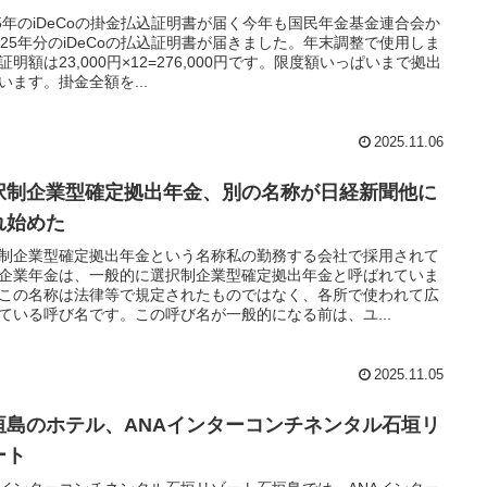
25年のiDeCoの掛金払込証明書が届く今年も国民年金基金連合会か
025年分のiDeCoの払込証明書が届きました。年末調整で使用しま
証明額は23,000円×12=276,000円です。限度額いっぱいまで拠出
います。掛金全額を...
2025.11.06
択制企業型確定拠出年金、別の名称が日経新聞他に
れ始めた
制企業型確定拠出年金という名称私の勤務する会社で採用されて
企業年金は、一般的に選択制企業型確定拠出年金と呼ばれていま
この名称は法律等で規定されたものではなく、各所で使われて広
ている呼び名です。この呼び名が一般的になる前は、ユ...
2025.11.05
垣島のホテル、ANAインターコンチネンタル石垣リ
ート