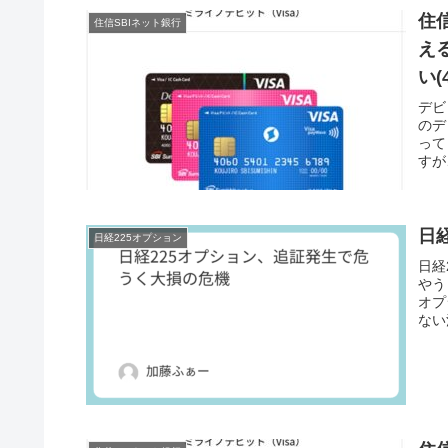
住
住信SBIネット銀行
え
い(
デビ
のデ
って
すが
日
日経225オプション
日経
やう
オプ
ない