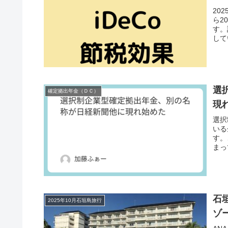
20
ら2
す。
して
選
確定拠出年金（ＤＣ）
現
選択
いる
す。
まっ
石
2025年10月石垣島旅行
ゾ