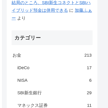
結局のところ、SBI新生コネクトとSBIハ
イブリッド預金は併用できる
に
加藤ふぁ
ー
より
カテゴリー
お金
213
iDeCo
17
NISA
6
SBI新生銀行
29
マネックス証券
11