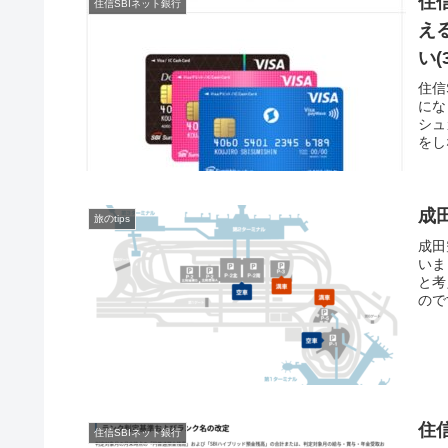
住
住信SBIネット銀行
え
い(
住信
にな
シュ
をし
成
旅のtips
成田
いま
と考
ので
住
住信SBIネット銀行