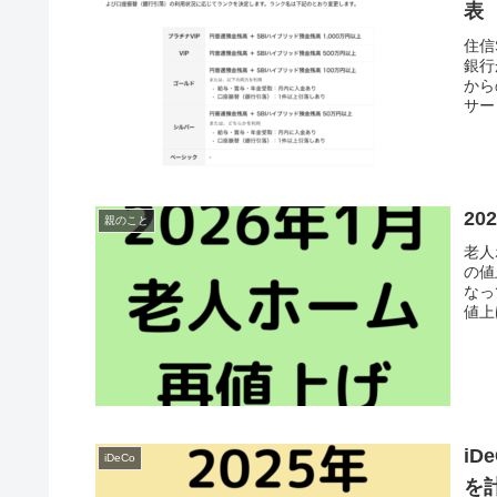
表
住信
銀行
から
サー
2
親のこと
老人
の値
なっ
値上
i
iDeCo
を