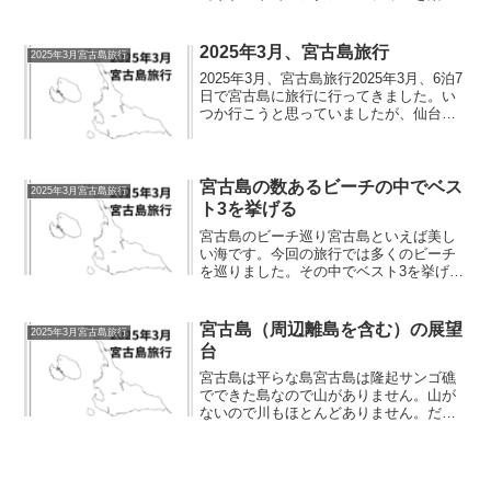
みました。わざわざ宮古島まで行ってア
フタヌーンティーというのもなんです
が、リゾートでの贅沢な時間消費です。
2025年3月、宮古島旅行
2025年3月宮古島旅行
ヒルトンでのアフタヌーンテ...
2025年3月、宮古島旅行2025年3月、6泊7
日で宮古島に旅行に行ってきました。い
つか行こうと思っていましたが、仙台か
らだとどこかで乗り換えが必要になり、
ちょっと面倒に感じて躊躇していまし
た。今回は往復とも那覇で乗り換えて行
きました。この...
宮古島の数あるビーチの中でベス
2025年3月宮古島旅行
ト3を挙げる
宮古島のビーチ巡り宮古島といえば美し
い海です。今回の旅行では多くのビーチ
を巡りました。その中でベスト3を挙げて
みます。私たちはシューノーケリングは
していません。シーズン前なので泳いで
もいません。（泳いでいる人がいる日も
宮古島（周辺離島を含む）の展望
2025年3月宮古島旅行
ありました）したがって...
台
宮古島は平らな島宮古島は隆起サンゴ礁
でできた島なので山がありません。山が
ないので川もほとんどありません。だか
ら海がきれいなのですが、景色を上から
眺める場所も少ないです。それでもいく
つか展望台はあって、標高はなくても遮
るものが少ないので素晴ら...