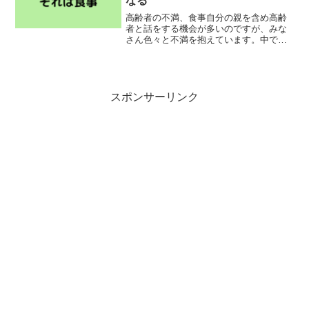
なる
高齢者の不満、食事自分の親を含め高齢
者と話をする機会が多いのですが、みな
さん色々と不満を抱えています。中でも
圧倒的に多いのが食事の不満です。曰
く、「食事を作るのがめんどくさい」、
「作ってもらう食事が美味しくない」、
「同じような味で飽きた」、...
スポンサーリンク