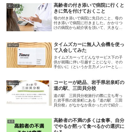
高齢者の付き添いで病院に行くと
親のこと
きに気を付けておくこと
母の付き添いで病院に先日のこと、母の
付き添いで病院に行きました。かかりつ
けの病院から紹介状を頂いて、大きな病
院いわゆる地域医療支援病院で精密検査
というパターンです。紹介状を頂いた
際、必ず家族に付き添ってもらうように
タイムズカーに無人入会機を使っ
旅のtips
言われたとのことで、私に声...
て入会してみた
タイムズカーってどんなサービス下の子
供が就職に伴い引越すことになり、その
手伝いに（というか主力メンバーとし
て）東京に行くことになりました。引越
自体はプロにお願いするわけですが、で
きれば車があったほうがいいねというこ
コーヒーが絶品、岩手県岩泉町の
旅のtips
とに。元気であれば仙台から...
道の駅、三田貝分校
道の駅 三田貝分校旅行の際に立ち寄っ
た岩手県の岩泉町にある『道の駅 三田
貝分校』がなかなか良かったので紹介し
ます。道の駅三田貝分校は岩手県の山
中、国道455号線沿いにあります。国道
455号線は盛岡と龍泉洞で有名な岩泉町を
高齢者の不満の多くは食事、自分
生活
結んでいますが、盛岡...
でやるか黙って食べるかの選択に