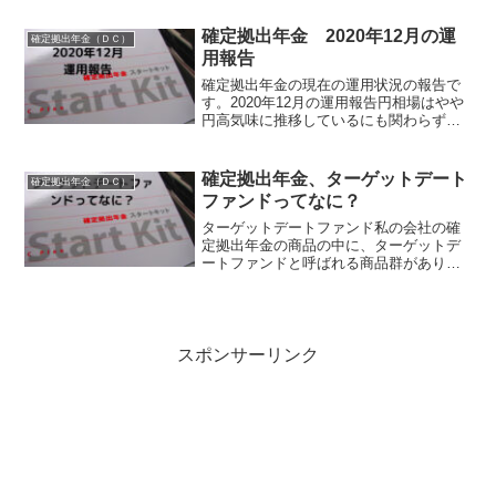
聞かない会社です。封筒の表に「確定拠
出年金に関する重要なお知ら...
確定拠出年金 2020年12月の運
確定拠出年金（ＤＣ）
用報告
確定拠出年金の現在の運用状況の報告で
す。2020年12月の運用報告円相場はやや
円高気味に推移しているにも関わらず驚
異的な運用実績が続いています。9月、10
月とさすがに息切れしたかと思っていた
ら、11月に入り一気にダウは3万ドルを突
確定拠出年金、ターゲットデート
確定拠出年金（ＤＣ）
破。世界各...
ファンドってなに？
ターゲットデートファンド私の会社の確
定拠出年金の商品の中に、ターゲットデ
ートファンドと呼ばれる商品群がありま
す。 ターゲットデートファンド２０２５
ターゲットデートファンド２０３５ ター
ゲットデートファンド２０４５ ターゲッ
トデートファンド...
スポンサーリンク