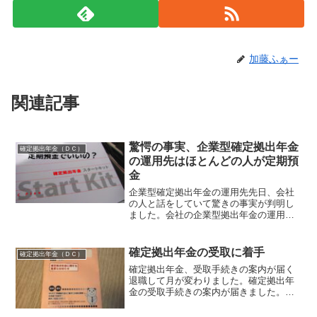
加藤ふぁー
関連記事
驚愕の事実、企業型確定拠出年金
確定拠出年金（ＤＣ）
の運用先はほとんどの人が定期預
金
企業型確定拠出年金の運用先先日、会社
の人と話をしていて驚きの事実が判明し
ました。会社の企業型拠出年金の運用先
ですが、ほとんどの人が定期預金にして
いるとのことです。（当社調べ、対象人
数？名）まあそんな感じだとは思ってい
確定拠出年金の受取に着手
確定拠出年金（ＤＣ）
ました。以前、人事の担当...
確定拠出年金、受取手続きの案内が届く
退職して月が変わりました。確定拠出年
金の受取手続きの案内が届きました。送
ってきたのは日本レコード・キーピン
グ・ネットワーク株式会社というあまり