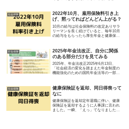
軽減するという点でありがたい制度です
が、同時にこの制度が持続可能なのか疑
問に思うことも多いです。介護保険制度
2022年10月、雇用保険料引き上
社会保険
は2000年の4月に始ま...
げ、黙ってればどんどん上がる？
10月の給与は社会保険料の改定ありサラ
リーマンを長く続けていると、毎年10月
の給与をもらったら厚生年金と健康保険
の控除額がいくらに変わったのかを確認
する癖が付きます。4月からの昇給の状
況、4月〜6月の残業次第ということも承
2025年年金法改正、自分に関係
社会保険
知しているので大体...
のある部分だけを見てみる
2025年、年金法改正2025年6月13日、
「社会経済の変化を踏まえた年金制度の
機能強化のための国民年金法等の一部を
改正する等の法律案」が可決成立しまし
た。改正の趣旨は、社会経済の変化を踏
まえた年金制度の機能強化を図る観点か
健康保険証を返却、同日得喪って
社会保険
ら、働き方や男女...
なに
健康保険証を返却定年退職に伴い、健康
保険証を返却するように人事課に言われ
ました。一瞬、「えっ」てなりました。
保険証の番号が変わるということです。
同日得喪の手続きを取るので、新しい保
険証が来るまで一週間ほどかかるという
ことでした。同日得喪（ど...