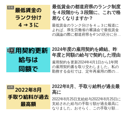
1,000円の時代に突入です。このままのペ
ースで1,500円まで毎年上がる...
最低賃金の都道府県のランク制度
世相
を４段階から３段階に、これで格
差なくなりますか？
最低賃金のランク分けを４→３に報道に
よれば、厚生労働省の審議会で最低賃金
の議論の際に都道府県を4つの区分に分け
て目安を示す仕組みについて、区分を4つ
から3つに減らすことを決めたとのことで
す。▽Aランクは、東京、神奈川、大阪な
2024年度の雇用契約を締結、昨
仕事
ど今と同じ6都府...
年度と同額の給与で契約した理由
雇用契約を更新2024年4月1日から1年間
の雇用契約書を取り交わしました。私の
勤務する会社では、定年再雇用の際の雇
用契約は初年度だけは定年退職日〜3月31
日で結び、その後は4月1日から1年間で更
新していく方法が採用されています。そ
2022年8月、手取り給料が過去最
給料
うしないと...
高に
2022年8月25日支給給与2022年8月25日に
支給された給与の手取り額が過去最高に
なりました。おそらく、この手取り額を
超える給料をもらうことは、もう一生な
いと思います。手取り額が過去最高にな
った理由手取り額が過去最高になった理
由は簡単で...