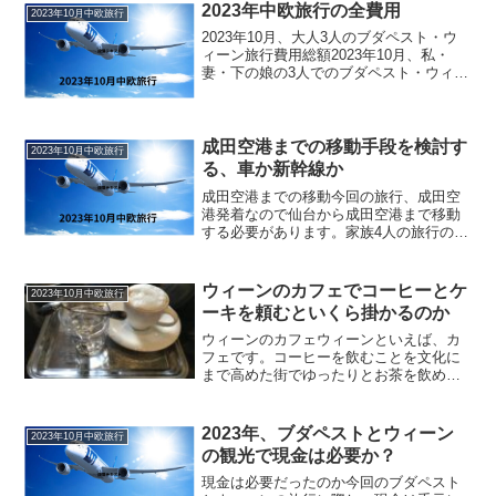
2023年中欧旅行の全費用
2023年10月中欧旅行
2023年10月、大人3人のブダペスト・ウ
ィーン旅行費用総額2023年10月、私・
妻・下の娘の3人でのブダペスト・ウィー
ンの旅行の総額です。行程は5泊8日、や
や変則でしたが、ウクライナ戦争のため
飛行時間が長いので、ヨーロッパ系の航
空会社の場...
成田空港までの移動手段を検討す
2023年10月中欧旅行
る、車か新幹線か
成田空港までの移動今回の旅行、成田空
港発着なので仙台から成田空港まで移動
する必要があります。家族4人の旅行の場
合は、車での移動一択でした。金額もも
ちろんですが、成田空港発午前便の場
合、車で仙台を深夜に出発するのが一番
ウィーンのカフェでコーヒーとケ
2023年10月中欧旅行
効率が良かったからです。...
ーキを頼むといくら掛かるのか
ウィーンのカフェウィーンといえば、カ
フェです。コーヒーを飲むことを文化に
まで高めた街でゆったりとお茶を飲め
ば、旅行に来て良かったと心から思えま
す。カフェはウィーンのそこら中にあり
ます。高級店から庶民的な店まで。意外
2023年、ブダペストとウィーン
2023年10月中欧旅行
なことに、スターバックスも...
の観光で現金は必要か？
現金は必要だったのか今回のブダペスト