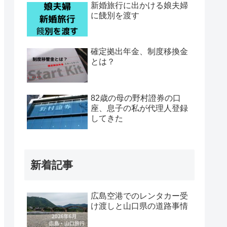
新婚旅行に出かける娘夫婦
に餞別を渡す
確定拠出年金、制度移換金
とは？
82歳の母の野村證券の口
座、息子の私が代理人登録
してきた
新着記事
広島空港でのレンタカー受
け渡しと山口県の道路事情