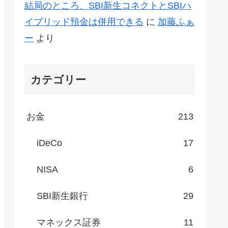
結局のところ、SBI新生コネクトとSBIハ
イブリッド預金は併用できる
に
加藤ふぁ
ー
より
カテゴリー
お金
213
iDeCo
17
NISA
6
SBI新生銀行
29
マネックス証券
11