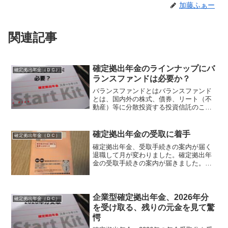
加藤ふぁー
関連記事
確定拠出年金のラインナップにバ
確定拠出年金（ＤＣ）
ランスファンドは必要か？
バランスファンドとはバランスファンド
とは、国内外の株式、債券、リート（不
動産）等に分散投資する投資信託のこと
です。株式、債券、その他資産の割合、
投資する市場などはそのファンドにより
違いますが、それらのリバランスを自動
確定拠出年金の受取に着手
確定拠出年金（ＤＣ）
でやってくれるのが特徴で...
確定拠出年金、受取手続きの案内が届く
退職して月が変わりました。確定拠出年
金の受取手続きの案内が届きました。送
ってきたのは日本レコード・キーピン
グ・ネットワーク株式会社というあまり
聞かない会社です。封筒の表に「確定拠
出年金に関する重要なお知ら...
企業型確定拠出年金、2026年分
確定拠出年金（ＤＣ）
を受け取る、残りの元金を見て驚
愕