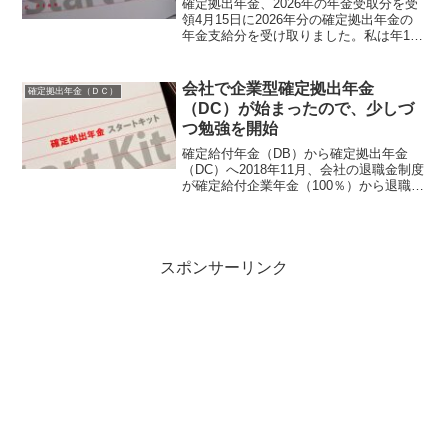
確定拠出年金、2026年の年金受取分を受
領4月15日に2026年分の確定拠出年金の
年金支給分を受け取りました。私は年1回
の支給を選択しているので、2026年はこ
れが最初で最後です。確定拠出年金の受
取も4回目、これまで200万円強を受け取
会社で企業型確定拠出年金
確定拠出年金（ＤＣ）
った...
（DC）が始まったので、少しづ
つ勉強を開始
確定給付年金（DB）から確定拠出年金
（DC）へ2018年11月、会社の退職金制度
が確定給付企業年金（100％）から退職一
時金（50％）＋企業型確定拠出年金
（50％）に変わりました。私の場合、定
年退職まであと数年ですのでどちらにせ
よ大した影響...
スポンサーリンク