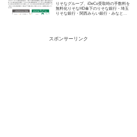
りそなグループ、iDeCo受取時の手数料を
無料化りそなHD傘下のりそな銀行・埼玉
りそな銀行・関西みらい銀行・みなと銀
行は2025年7月1日からiDeCoの受取時の
手数料を無料化すると発表しました。こ
れまでは受取時に毎回440円の手数料が掛
か...
スポンサーリンク