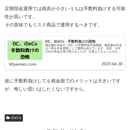
定期預金運用では残高が小さいうちは手数料負けする可能
性が高いです。
その意味でもリスク商品で運用するべきです。
DC、iDeCo、手数料負けの恐怖
確定拠出年金の（DC）の手数料定年退職後、確定拠出年金
は一部を年金受取にして運用を続けています。先日、今年
の分の年金を受け取りましたが、計算よりちょっと少なく
て疑問がわきました。所得税が源泉徴収されるため少なく
なるのは理解できましたが、もう...
2023.04.28
60yameru.com
仮に手数料負けしても税金面でのメリットは大きいです
が、悔しい思いはしたくないですから。
iDeCo