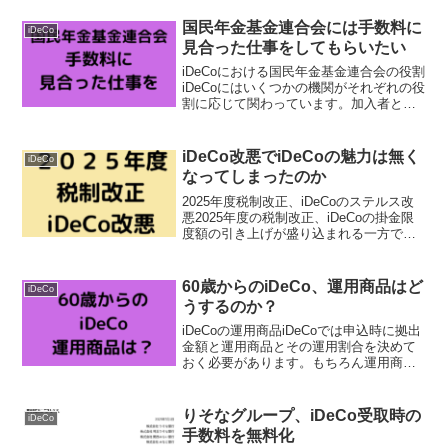
国民年金基金連合会には手数料に
iDeCo
見合った仕事をしてもらいたい
iDeCoにおける国民年金基金連合会の役割
iDeCoにはいくつかの機関がそれぞれの役
割に応じて関わっています。加入者との
直接のやり取りをすることになるのが、
受付金融機関・運営管理機関としての証
券会社等です。その他に記録関連運営期
iDeCo改悪でiDeCoの魅力は無く
iDeCo
間、事務委託...
なってしまったのか
2025年度税制改正、iDeCoのステルス改
悪2025年度の税制改正、iDeCoの掛金限
度額の引き上げが盛り込まれる一方で、
いわゆる5年ルールが10年ルールに変更さ
れるのが改悪と指摘されています。しか
も、この変更が大きくアナウンスされる
60歳からのiDeCo、運用商品はど
iDeCo
こと...
うするのか？
iDeCoの運用商品iDeCoでは申込時に拠出
金額と運用商品とその運用割合を決めて
おく必要があります。もちろん運用商品
とその割合は後で変更することもできる
のですが、事前に決定しておくに越した
ことはありません。運用商品は加入金融
りそなグループ、iDeCo受取時の
iDeCo
機関で用意され...
手数料を無料化