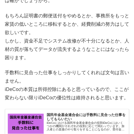
は確かでしょうから。
もちろん証明書の郵便送付をやめるとか、事務所をもっと
家賃の低いところに移転するとか、経費削減の努力はして
欲しいです。
しかし、資金不足でシステム改修が不十分になるとか、人
材の質が落ちてデータが流失するようなことにはなったら
困ります。
手数料に見合った仕事をしっかりしてくれれば文句は言い
ません。
iDeCoの本質は所得控除にあると思っているので、ここが
変わらない限りiDeCoの優位性は維持されると思います。
国民年金基金連合会には手数料に見合った仕事を
してもらいたい
iDeCoにおける国民年金基金連合会の役割iDeCoにはいく
つかの機関がそれぞれの役割に応じて関わっています。加
入者との直接のやり取りをすることになるのが、受付金融
機関・運営管理機関としての証券会社等です。その他に記