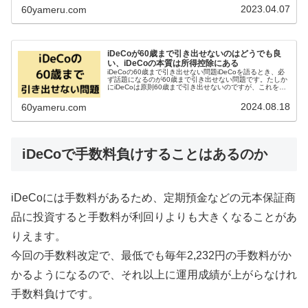
録関連運営期間、事務委託...
2023.04.07
60yameru.com
iDeCoが60歳まで引き出せないのはどうでも良
い、iDeCoの本質は所得控除にある
iDeCoの60歳まで引き出せない問題iDeCoを語るとき、必
ず話題になるのが60歳まで引き出せない問題です。たしか
にiDeCoは原則60歳まで引き出せないのですが、これをメ
リットという人とデメリットという人が存在します。よく
よく見ると、6...
2024.08.18
60yameru.com
iDeCoで手数料負けすることはあるのか
iDeCoには手数料があるため、定期預金などの元本保証商
品に投資すると手数料が利回りよりも大きくなることがあ
りえます。
今回の手数料改定で、最低でも毎年2,232円の手数料がか
かるようになるので、それ以上に運用成績が上がらなけれ
手数料負けです。