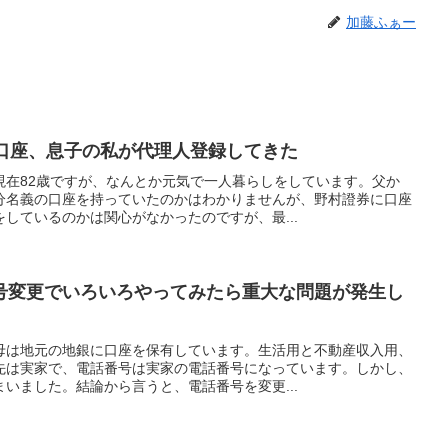
加藤ふぁー
の口座、息子の私が代理人登録してきた
現在82歳ですが、なんとか元気で一人暮らしをしています。父か
分名義の口座を持っていたのかはわかりませんが、野村證券に口座
しているのかは関心がなかったのですが、最...
号変更でいろいろやってみたら重大な問題が発生し
母は地元の地銀に口座を保有しています。生活用と不動産収入用、
先は実家で、電話番号は実家の電話番号になっています。しかし、
いました。結論から言うと、電話番号を変更...