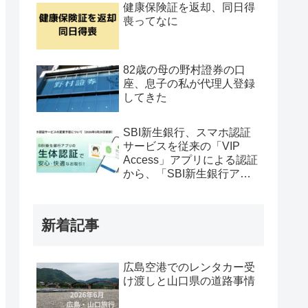
健康保険証を返却、同日得
喪ってなに
82歳の母の野村證券の口
座、息子の私が代理人登録
してきた
SBI新生銀行、スマホ認証
サービスを従来の「VIP
Access」アプリによる認証
から、「SBI新生銀行アプ
リ」による認証へ
新着記事
広島空港でのレンタカー受
け渡しと山口県の道路事情