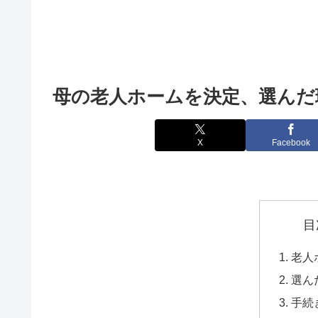
母の老人ホームを決定、選んだ
X
Facebook
目
老人
選ん
手続