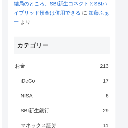
結局のところ、SBI新生コネクトとSBIハ
イブリッド預金は併用できる
に
加藤ふぁ
ー
より
カテゴリー
お金
213
iDeCo
17
NISA
6
SBI新生銀行
29
マネックス証券
11