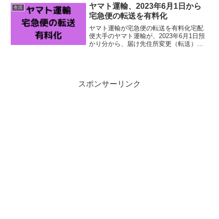
一日時間を取られるのは大変なので、孫
ヤマト運輸、2023年6月1日から
生活
以下の参加はなしで。母と...
宅急便の転送を有料化
ヤマト運輸が宅急便の転送を有料化宅配
便大手のヤマト運輸が、2023年6月1日預
かり分から、届け先住所変更（転送）時
の運賃を有料化すると発表しています。
送り状記載の住所から届け先を変更する
場合、変更した届け先までの定価運賃を
着払いで収受すると...
スポンサーリンク