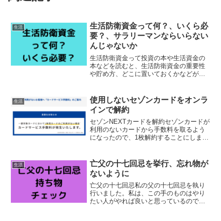
生活防衛資金って何？、いくら必
生活
要？、サラリーマンならいらない
んじゃないか
生活防衛資金って投資の本や生活資金の
本などを読むと、生活防衛資金の重要性
や貯め方、どこに置いておくかなどが必
ず出てきます。生活防衛資金というの
は、生活していく上で万が一に備えた資
金ということになります。 会社の倒産 病
使用しないセゾンカードをオンラ
生活
気で働くのが困難に 事...
インで解約
セゾンNEXTカードを解約セゾンカードが
利用のないカードから手数料を取るよう
になったので、1枚解約することにしまし
た。実際に手数料がかかるまでには1年ほ
ど猶予がありますが、忘れてしまいそう
なので。解約するのは、セゾンNEXTカー
亡父の十七回忌を挙行、忘れ物が
生活
ドで、全く使...
ないように
亡父の十七回忌私の父の十七回忌を執り
行いました。私は、この手のものはやり
たい人がやれば良いと思っているので、
そこまで固く考えていませんが、母がや
りたいというので。暑い中、喪服を着て